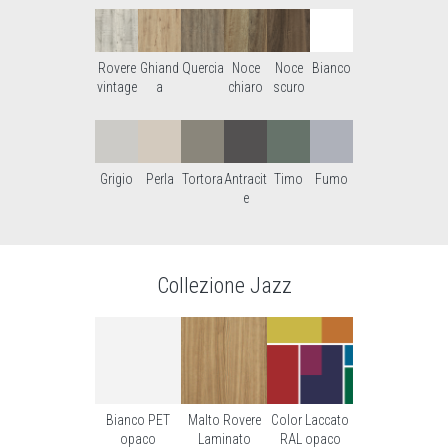
Noce
Noce
Rovere
Ghiand
Quercia
Bianco
chiaro
scuro
vintage
a
Grigio
Perla
Tortora
Antracit
Timo
Fumo
e
Collezione Jazz
Bianco PET
Malto Rovere
Color Laccato
opaco
Laminato
RAL opaco