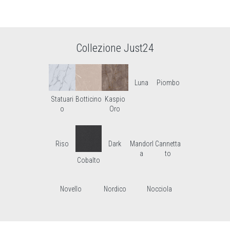
Collezione Just24
Luna
Piombo
Statuari
Botticino
Kaspio
o
Oro
Riso
Dark
Mandorl
Cannetta
a
to
Cobalto
Novello
Nordico
Nocciola