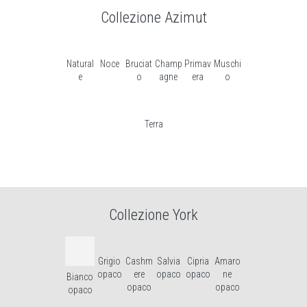
Collezione Azimut
Natural
Noce
Bruciat
Champ
Primav
Muschi
e
o
agne
era
o
Terra
Collezione York
Grigio
Cashm
Salvia
Cipria
Amaro
opaco
ere
opaco
opaco
ne
Bianco
opaco
opaco
opaco