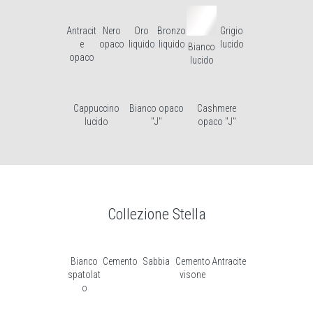
Antracit
Nero
Oro
Bronzo
Grigio
e
opaco
liquido
liquido
lucido
Bianco
opaco
lucido
Cappuccino
Bianco opaco
Cashmere
lucido
"J"
opaco "J"
Collezione Stella
Bianco
Cemento
Sabbia
Cemento
Antracite
spatolat
visone
o